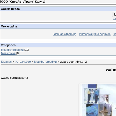
[
ООО "СпецАвтоТранс" Калуга
]
Форма входа
В
Ст
Меню сайта
Главная страница
Информация о сервисе
К
Categories
Мои фотографии
[19]
Моя семья
[0]
Главная
»
Фотоальбом
»
Мои фотографии
» wabco сертификат 2
wabc
wabco сертификат 2