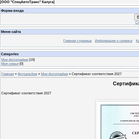
[
ООО "СпецАвтоТранс" Калуга
]
Форма входа
В
Ст
Меню сайта
Главная страница
Информация о сервисе
К
Categories
Мои фотографии
[19]
Моя семья
[0]
Главная
»
Фотоальбом
»
Мои фотографии
» Сертификат соответствия 2027
Сертифика
Сертификат соответствия 2027