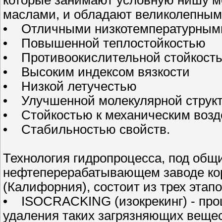
которые занимают условную нишу 
маслами, и обладают великолепным
• Отличными низкотемпературными
• Повышенной теплостойкостью
• Противоокислительной стойкост
• Высоким индексом вязкости
• Низкой летучестью
• Улучшенной молекулярной струк
• Стойкостью к механическим воз
• Стабильностью свойств.
Технология гидропроцесса, под об
нефтеперерабатывающем заводе ко
(Калифорния), состоит из трех этапо
• ISOCRACKING (изокрекинг) - про
удаления таких загрязняющих вещест