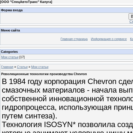
[
ООО "СпецАвтоТранс" Калуга
]
Форма входа
В
Ст
Меню сайта
Главная страница
Информация о сервисе
К
Categories
Мои статьи
[17]
Главная
»
Статьи
»
Мои статьи
Революционные технологии производства Chevron
В 1984 году корпорация Chevron сд
смазочных материалов - начала вып
собственной инновационной технол
гидропроцесса, использующая прин
путем синтеза).
Технология ISOSYN* позволила созд