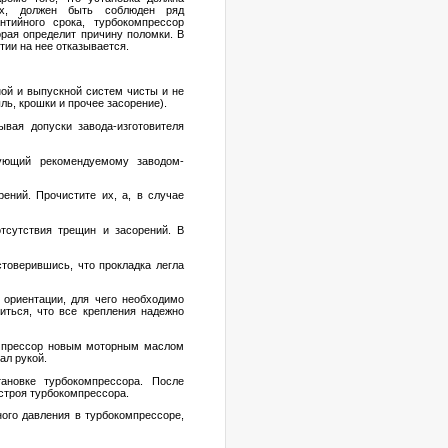
сах, должен быть соблюден ряд
нтийного срока, турбокомпрессор
орая определит причину поломки. В
тии на нее отказывается.
ной и выпускной систем чисты и не
ыль, крошки и прочее засорение).
вая допуски завода-изготовителя
вующий рекомендуемому заводом-
ений. Прочистите их, а, в случае
тсутствия трещин и засорений. В
товерившись, что прокладка легла
ориентации, для чего необходимо
иться, что все крепления надежно
омпрессор новым моторным маслом
ал рукой.
ановке турбокомпрессора. После
 строя турбокомпрессора.
ого давления в турбокомпрессоре,