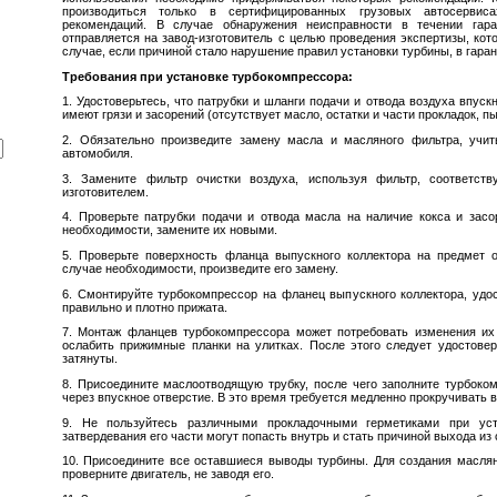
производиться только в сертифицированных грузовых автосерви
рекомендаций. В случае обнаружения неисправности в течении гара
отправляется на завод-изготовитель с целью проведения экспертизы, кот
случае, если причиной стало нарушение правил установки турбины, в гаран
Требования при установке турбокомпрессора:
1. Удостоверьтесь, что патрубки и шланги подачи и отвода воздуха впуск
имеют грязи и засорений (отсутствует масло, остатки и части прокладок, п
2. Обязательно произведите замену масла и масляного фильтра, учиты
автомобиля.
3. Замените фильтр очистки воздуха, используя фильтр, соответст
изготовителем.
4. Проверьте патрубки подачи и отвода масла на наличие кокса и засор
необходимости, замените их новыми.
5. Проверьте поверхность фланца выпускного коллектора на предмет о
случае необходимости, произведите его замену.
6. Смонтируйте турбокомпрессор на фланец выпускного коллектора, удос
правильно и плотно прижата.
7. Монтаж фланцев турбокомпрессора может потребовать изменения их 
ослабить прижимные планки на улитках. После этого следует удостовер
затянуты.
8. Присоедините маслоотводящую трубку, после чего заполните турбок
через впускное отверстие. В это время требуется медленно прокручивать в
9. Не пользуйтесь различными прокладочными герметиками при уст
затвердевания его части могут попасть внутрь и стать причиной выхода из
10. Присоедините все оставшиеся выводы турбины. Для создания маслян
проверните двигатель, не заводя его.