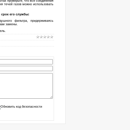
отах проверьте, что все соединения
ия течей газов можно использовать
 срок его службы:
душного фильтра, придерживаясь
лам замены.
ель.