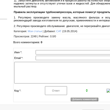
11. Запустите двигатель автомобиля и в процессе работы на холостых обор
надежно затянуты и отсутствуют утечки газов и жидкостей. Для обнаружен
мыльный раствор.
Правила эксплуатации турбокомпрессора, которые помогут продлить
1. Регулярно производите замену масла, масляного фильтра и воз
рекомендаций завода изготовителя по допускам, применяемости и интерва
2. Регулярно производите обслуживание двигателя, не перегревайте двигат
Категория
:
Мои статьи
|
Добавил
:
САТ
(19.05.2014)
Просмотров
:
2248
|
Рейтинг
:
0.0
/
0
Всего комментариев
:
0
Имя *:
Email *:
Код *: