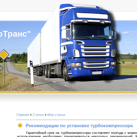
оТранс"
Главная
»
Статьи
»
Мои статьи
Рекомендации по установке турбокомпрессора
Гарантийный срок на турбокомпрессоры составляет полгода с момент
использования необходимо придерживаться некоторых рекомендаций. К