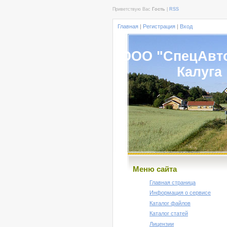
Приветствую Вас
Гость
|
RSS
Главная
|
Регистрация
|
Вход
ООО "СпецАвт
Калуга
Меню сайта
Главная страница
Информация о сервисе
Каталог файлов
Каталог статей
Лицензии