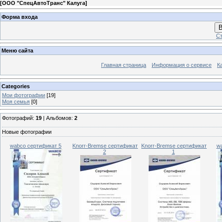
[
ООО "СпецАвтоТранс" Калуга
]
Форма входа
В
Ст
Меню сайта
Главная страница
Информация о сервисе
К
Categories
Мои фотографии
[19]
Моя семья
[0]
Фотографий:
19
| Альбомов:
2
Новые фотографии
wabco сертификат 5
Knorr-Bremse сертификат
Knorr-Bremse сертификат
w
2
1