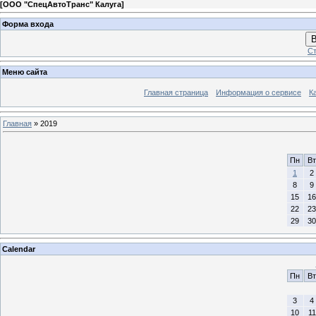
[
ООО "СпецАвтоТранс" Калуга
]
Форма входа
В
Ст
Меню сайта
Главная страница
Информация о сервисе
К
Главная
»
2019
Пн
Вт
1
2
8
9
15
16
22
23
29
30
Calendar
Пн
Вт
3
4
10
11